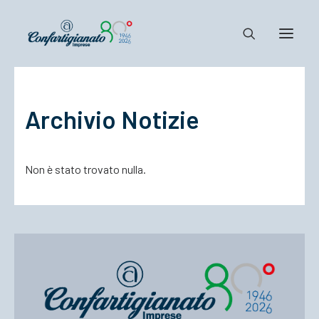
Notizie e Documenti
Archivio Notizie
Confartigianato
Dove siamo
Non è stato trovato nulla.
Il Sistema
Cosa Facciamo
Associarsi