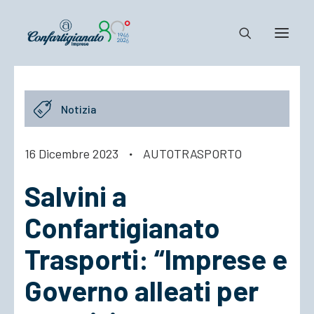
Notizie e Documenti
Notizia
Confartigianato
Dove siamo
16 Dicembre 2023
·
AUTOTRASPORTO
Il Sistema
Salvini a
Cosa Facciamo
Associarsi
Confartigianato
Trasporti: “Imprese e
Governo alleati per