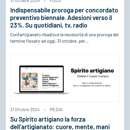
31 Ottobre 2024
·
FISCO
Indispensabile proroga per concordato
ACCEDI
preventivo biennale. Adesioni verso il
23%. Su quotidiani, tv, radio
Confartigianato ribadisce la necessità di una proroga del
termine fissato ad oggi, 31 ottobre, per…
31 Ottobre 2024
·
MEDIA
Su Spirito artigiano la forza
dell’artigianato: cuore, mente, mani