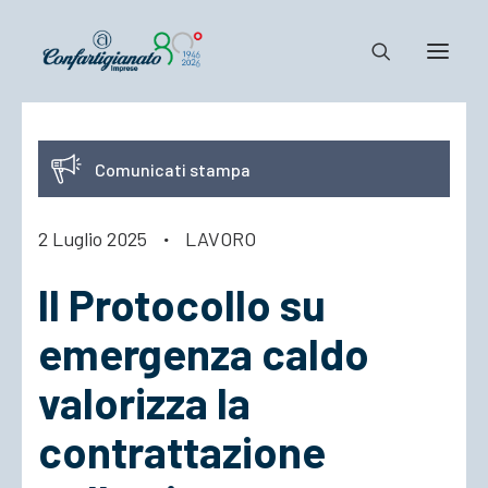
Notizie e Documenti
Comunicati stampa
Confartigianato
Dove siamo
2 Luglio 2025
·
LAVORO
Il Sistema
Il Protocollo su
Cosa Facciamo
Associarsi
emergenza caldo
valorizza la
contrattazione