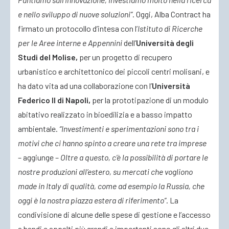
e nello sviluppo di nuove soluzioni”
. Oggi, Alba Contract ha
firmato un protocollo d’intesa con l’
Istituto di Ricerche
per le Aree interne e Appennini
dell’
Università degli
Studi del Molise,
per un progetto di recupero
urbanistico e architettonico dei piccoli centri molisani, e
ha dato vita ad una collaborazione con l’
Università
Federico II di Napoli,
per la prototipazione di un modulo
abitativo realizzato in bioedilizia e a basso impatto
ambientale.
“Investimenti e sperimentazioni sono tra i
motivi che ci hanno spinto a creare una rete tra imprese
– aggiunge –
Oltre a questo, c’è la possibilità di portare le
nostre produzioni all’estero, su mercati che vogliono
made in Italy di qualità, come ad esempio la Russia, che
oggi è la nostra piazza estera di riferimento”
. La
condivisione di alcune delle spese di gestione e l’accesso
a bandi e appalti più grandi e importanti sono gli altri due