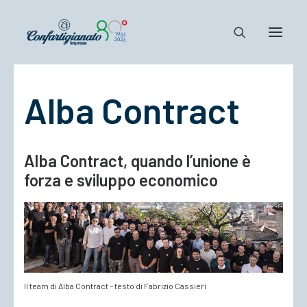
Alba Contract
Notizie e Documenti
Confartigianato
Dove siamo
Alba Contract, quando l’unione è
Il Sistema
forza e sviluppo economico
Cosa Facciamo
Associarsi
Il team di Alba Contract – testo di Fabrizio Cassieri