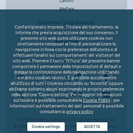
Lavoro
Welfare
Convenzioni per gli Associati
Confartigianato Imprese, Titolare del trattamento, la
informa che previa acquisizione del suo consenso, il
presente sito web potrà utilizzare cookies non
Associarsi
strettamente necessari al fine di personalizzare la
navigazione in linea con le preferenze dell’utente e di
effettuare l’analisi sui comportamenti dei visitatori del
Seguici su:
sito web. Premere il tasto “Rifiuta” del presente banner
comporterà il permanere delle impostazioni di default e
dunque la continuazione della navigazione utilizzando
soltanto cookies tecnici. È possibile acconsentire
all’utilizzo di tutti i cookies cliccando su “Accetta” oppure
abilitarne soltanto alcuni esprimendo le proprie preferenze
nella sezione “Cookie setting” Per maggiori informazioni
sui cookie è possibile consultare la
Cookie Policy
; per
informazioni sul trattamento dei dati personali è possibile
consultare la
privacy policy
©2026 Tutti i diritti riservati | Confartigianato Imprese – C.F.
80429270582 |
Privacy
|
Cookie
|
Whistleblowing
|
Disclaimer
|
Cookie settings
ACCETTA
Webmaster
|
Compatibilità
| Powered by
Horace
IT
|
EN