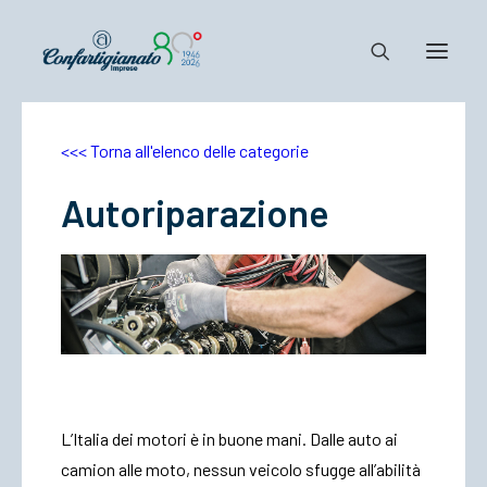
<<< Torna all'elenco delle categorie
Notizie e Documenti
Confartigianato
Autoriparazione
Dove siamo
Il Sistema
Cosa Facciamo
Associarsi
L’Italia dei motori è in buone mani. Dalle auto ai
camion alle moto, nessun veicolo sfugge all’abilità