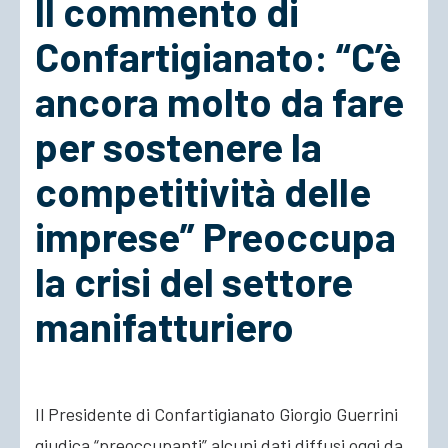
Il commento di
Confartigianato: “C’è
ACCEDI
ancora molto da fare
per sostenere la
competitività delle
imprese” Preoccupa
la crisi del settore
manifatturiero
Il Presidente di Confartigianato Giorgio Guerrini
giudica “preoccupanti” alcuni dati diffusi oggi da