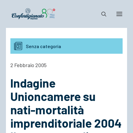
Notizie e Documenti
Senza categoria
Confartigianato
Dove siamo
2 Febbraio 2005
Il Sistema
Indagine
Cosa Facciamo
Associarsi
Unioncamere su
nati-mortalità
imprenditoriale 2004