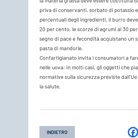
la materia grassa deve essere costituita d
priva di conservanti, sorbato di potassio e
percentuali degli ingredienti, il burro deve 
20 per cento, le scorze di agrumi al 30 pe
segno di pace e fecondità acquistano un s
pasta di mandorle.
Confartigianato invita i consumatori a far
nelle uova: in molti casi, gli oggetti che p
normative sulla sicurezza previste dall’U
la salute.
INDIETRO