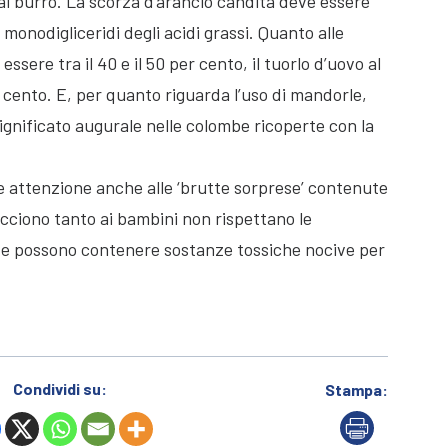
al burro. La scorza d’arancio candita deve essere
 monodigliceridi degli acidi grassi. Quanto alle
essere tra il 40 e il 50 per cento, il tuorlo d’uovo al
r cento. E, per quanto riguarda l’uso di mandorle,
ignificato augurale nelle colombe ricoperte con la
e attenzione anche alle ‘brutte sorprese’ contenute
iacciono tanto ai bambini non rispettano le
e e possono contenere sostanze tossiche nocive per
Condividi su:
Stampa: