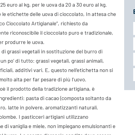
25 euro al kg, per le uova da 20 a 30 euro al kg.
le etichette delle uova di cioccolato, In attesa che
co Cioccolato Artigianale”, richiesto da
e riconoscibile il cioccolato puro e tradizionale,
er produrre le uova.
 di grassi vegetali in sostituzione del burro di
un po’ di tutto: grassi vegetali, grassi animali,
iciali, additivi vari. E, questo nell’etichetta non si
olto alta per far pesare di più l’uovo.
ioè il prodotto della tradizione artigiana, è
ingredienti: pasta di cacao (composta soltanto da
o, latte in polvere, aromatizzanti naturali.
olombe. I pasticceri artigiani utilizzano
e di vaniglia e miele, non impiegano emulsionanti e