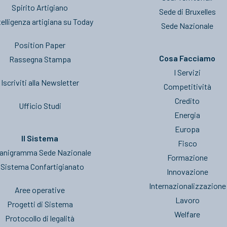
Spirito Artigiano
Sede di Bruxelles
telligenza artigiana su Today
Sede Nazionale
Position Paper
Cosa Facciamo
Rassegna Stampa
I Servizi
Iscriviti alla Newsletter
Competitività
Credito
Ufficio Studi
Energia
Europa
Il Sistema
Fisco
anigramma Sede Nazionale
Formazione
l Sistema Confartigianato
Innovazione
Internazionalizzazione
Aree operative
Lavoro
Progetti di Sistema
Welfare
Protocollo di legalità