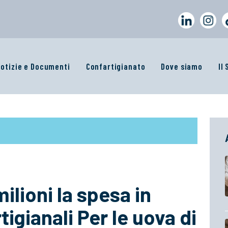
otizie e Documenti
Confartigianato
Dove siamo
Il
lioni la spesa in
igianali Per le uova di