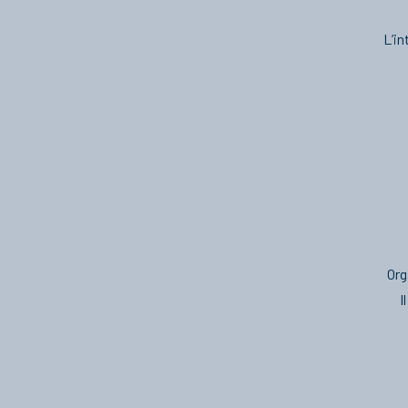
L’in
Org
I