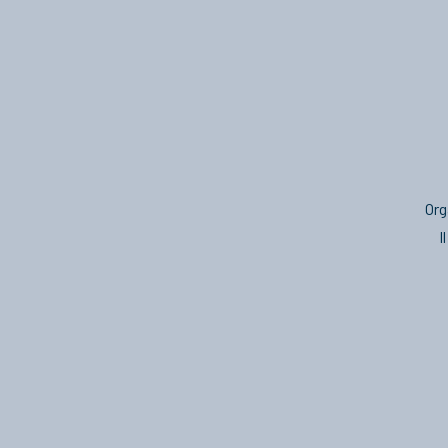
Org
I