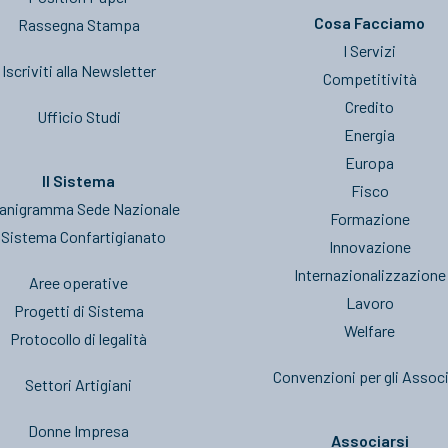
Cosa Facciamo
Rassegna Stampa
I Servizi
Iscriviti alla Newsletter
Competitività
Credito
Ufficio Studi
Energia
Europa
Il Sistema
Fisco
anigramma Sede Nazionale
Formazione
l Sistema Confartigianato
Innovazione
Internazionalizzazione
Aree operative
Lavoro
Progetti di Sistema
Welfare
Protocollo di legalità
Convenzioni per gli Associ
Settori Artigiani
Donne Impresa
Associarsi