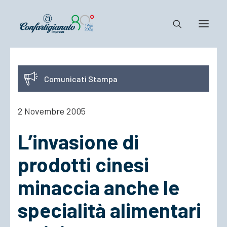
Notizie e Documenti
Comunicati Stampa
Confartigianato
Dove siamo
2 Novembre 2005
Il Sistema
L’invasione di
Cosa Facciamo
Associarsi
prodotti cinesi
minaccia anche le
specialità alimentari