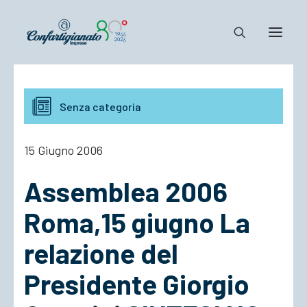
Notizie e Documenti
Senza categoria
Confartigianato
Dove siamo
15 Giugno 2006
Il Sistema
Assemblea 2006
Cosa Facciamo
Associarsi
Roma,15 giugno La
relazione del
Presidente Giorgio