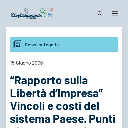
Notizie e Documenti
Senza categoria
Confartigianato
Dove siamo
15 Giugno 2006
Il Sistema
“Rapporto sulla
Cosa Facciamo
Associarsi
Libertà d’Impresa”
Vincoli e costi del
sistema Paese. Punti