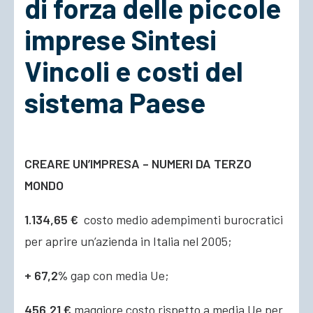
di forza delle piccole
imprese Sintesi
ACCEDI
Vincoli e costi del
sistema Paese
CREARE UN’IMPRESA – NUMERI DA TERZO
MONDO
1.134,65 €
costo medio adempimenti burocratici
per aprire un’azienda in Italia nel 2005;
+ 67,2%
gap con media Ue;
456,21 €
maggiore costo rispetto a media Ue per