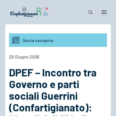
Notizie e Documenti
Senza categoria
Confartigianato
Dove siamo
29 Giugno 2006
Il Sistema
DPEF – Incontro tra
Cosa Facciamo
Associarsi
Governo e parti
sociali Guerrini
(Confartigianato):