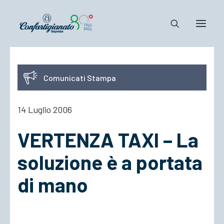
Notizie e Documenti
Comunicati Stampa
Confartigianato
Dove siamo
14 Luglio 2006
Il Sistema
VERTENZA TAXI – La
Cosa Facciamo
Associarsi
soluzione è a portata
di mano