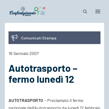
Notizie e Documenti
Comunicati Stampa
Confartigianato
Dove siamo
16 Gennaio 2007
Il Sistema
Autotrasporto –
Cosa Facciamo
Associarsi
fermo lunedì 12
AUTOTRASPORTO
– Proclamato il fermo
nazionale dell’Autotrasporto da lunedì 12 febbraio