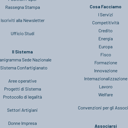
Cosa Facciamo
Rassegna Stampa
I Servizi
Iscriviti alla Newsletter
Competitività
Credito
Ufficio Studi
Energia
Europa
Il Sistema
Fisco
anigramma Sede Nazionale
Formazione
l Sistema Confartigianato
Innovazione
Internazionalizzazione
Aree operative
Lavoro
Progetti di Sistema
Welfare
Protocollo di legalità
Convenzioni per gli Associ
Settori Artigiani
Donne Impresa
Associarsi