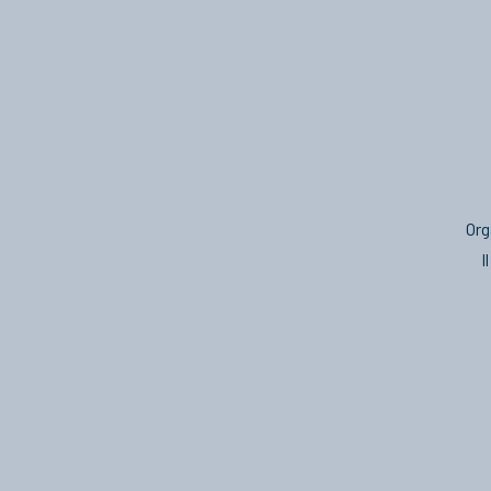
Org
I