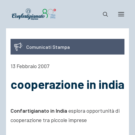
Notizie e Documenti
Comunicati Stampa
Confartigianato
Dove siamo
13 Febbraio 2007
Il Sistema
cooperazione in india
Cosa Facciamo
Associarsi
Confartigianato in India
esplora opportunità di
cooperazione tra piccole imprese