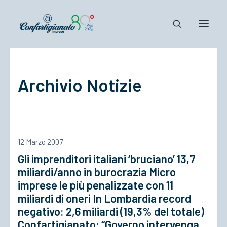
Notizie e Documenti
Archivio Notizie
Confartigianato
Dove siamo
Il Sistema
Cosa Facciamo
12 Marzo 2007
Associarsi
Gli imprenditori italiani ‘bruciano’ 13,7
miliardi/anno in burocrazia Micro
imprese le più penalizzate con 11
miliardi di oneri In Lombardia record
negativo: 2,6 miliardi (19,3% del totale)
Confartigianato: “Governo intervenga