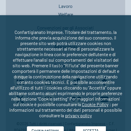
Lavoro
Welfare
Convenzioni per gli Associati
Confartigianato Imprese, Titolare del trattamento, la
informa che previa acquisizione del suo consenso, il
presente sito web potrà utilizzare cookies non
Associarsi
strettamente necessari al fine di personalizzare la
navigazione in linea con le preferenze dell’utente e di
effettuare l’analisi sui comportamenti dei visitatori del
Seguici su:
sito web. Premere il tasto “Rifiuta” del presente banner
comporterà il permanere delle impostazioni di default e
dunque la continuazione della navigazione utilizzando
soltanto cookies tecnici. È possibile acconsentire
all’utilizzo di tutti i cookies cliccando su “Accetta” oppure
abilitarne soltanto alcuni esprimendo le proprie preferenze
nella sezione “Cookie setting” Per maggiori informazioni
sui cookie è possibile consultare la
Cookie Policy
; per
informazioni sul trattamento dei dati personali è possibile
consultare la
privacy policy
©2026 Tutti i diritti riservati | Confartigianato Imprese – C.F.
80429270582 |
Privacy
|
Cookie
|
Whistleblowing
|
Disclaimer
|
Cookie settings
ACCETTA