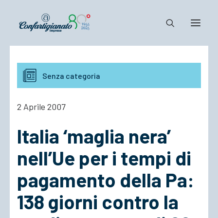
Notizie e Documenti
Senza categoria
Confartigianato
Dove siamo
2 Aprile 2007
Il Sistema
Italia ‘maglia nera’
Cosa Facciamo
Associarsi
nell’Ue per i tempi di
pagamento della Pa:
138 giorni contro la