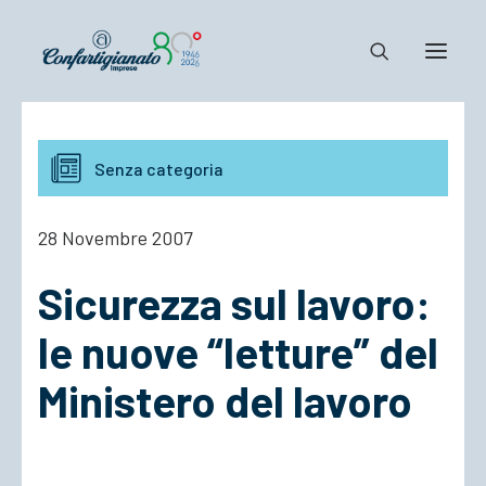
Notizie e Documenti
Senza categoria
Confartigianato
Dove siamo
28 Novembre 2007
Il Sistema
Sicurezza sul lavoro:
Cosa Facciamo
Associarsi
le nuove “letture” del
Ministero del lavoro