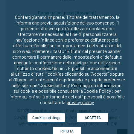
Convenzioni per gli Associati
Confartigianato Imprese, Titolare del trattamento, la
informa che previa acquisizione del suo consenso, il
presente sito web potrà utilizzare cookies non
Associarsi
strettamente necessari al fine di personalizzare la
navigazione in linea con le preferenze dell’utente e di
effettuare l’analisi sui comportamenti dei visitatori del
Seguici su:
sito web. Premere il tasto “Rifiuta” del presente banner
comporterà il permanere delle impostazioni di default e
dunque la continuazione della navigazione utilizzando
soltanto cookies tecnici. È possibile acconsentire
all’utilizzo di tutti i cookies cliccando su “Accetta” oppure
abilitarne soltanto alcuni esprimendo le proprie preferenze
nella sezione “Cookie setting” Per maggiori informazioni
sui cookie è possibile consultare la
Cookie Policy
; per
informazioni sul trattamento dei dati personali è possibile
consultare la
privacy policy
©2026 Tutti i diritti riservati | Confartigianato Imprese – C.F.
80429270582 |
Privacy
|
Cookie
|
Whistleblowing
|
Disclaimer
|
Cookie settings
ACCETTA
Webmaster
|
Compatibilità
| Powered by
Horace
IT
|
EN
RIFIUTA