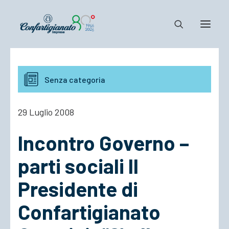
Notizie e Documenti
Senza categoria
Confartigianato
Dove siamo
29 Luglio 2008
Il Sistema
Incontro Governo –
Cosa Facciamo
Associarsi
parti sociali Il
Presidente di
Confartigianato