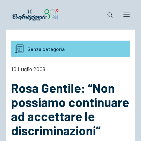
Notizie e Documenti
Senza categoria
Confartigianato
Dove siamo
10 Luglio 2008
Il Sistema
Rosa Gentile: “Non
Cosa Facciamo
Associarsi
possiamo continuare
ad accettare le
discriminazioni”