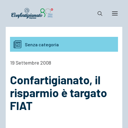
Notizie e Documenti
Senza categoria
Confartigianato
Dove siamo
19 Settembre 2008
Il Sistema
Confartigianato, il
Cosa Facciamo
Associarsi
risparmio è targato
FIAT