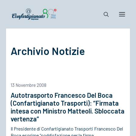
Notizie e Documenti
Archivio Notizie
Confartigianato
Dove siamo
Il Sistema
Cosa Facciamo
13 Novembre 2008
Associarsi
Autotrasporto Francesco Del Boca
(Confartigianato Trasporti): “Firmata
intesa con Ministro Matteoli. Sbloccata
vertenza”
Il Presidente di Confartigianato Trasporti Francesco Del
Boca esprime “soddisfazione per la firma…