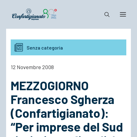
Notizie e Documenti
Senza categoria
Confartigianato
Dove siamo
12 Novembre 2008
Il Sistema
MEZZOGIORNO
Cosa Facciamo
Associarsi
Francesco Sgherza
(Confartigianato):
“Per imprese del Sud