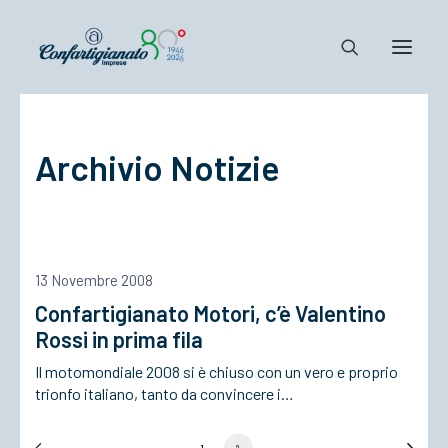
Notizie e Documenti
Archivio Notizie
Confartigianato
Dove siamo
Il Sistema
Cosa Facciamo
13 Novembre 2008
Associarsi
Confartigianato Motori, c’è Valentino
Rossi in prima fila
Il motomondiale 2008 si è chiuso con un vero e proprio
trionfo italiano, tanto da convincere i…
1
2