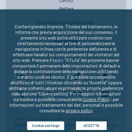
Lavoro
Welfare
Convenzioni per gli Associati
Confartigianato Imprese, Titolare del trattamento, la
informa che previa acquisizione del suo consenso, il
presente sito web potrà utilizzare cookies non
Associarsi
strettamente necessari al fine di personalizzare la
navigazione in linea con le preferenze dell’utente e di
effettuare l’analisi sui comportamenti dei visitatori del
Seguici su:
sito web. Premere il tasto “Rifiuta” del presente banner
comporterà il permanere delle impostazioni di default e
dunque la continuazione della navigazione utilizzando
soltanto cookies tecnici. È possibile acconsentire
all’utilizzo di tutti i cookies cliccando su “Accetta” oppure
abilitarne soltanto alcuni esprimendo le proprie preferenze
nella sezione “Cookie setting” Per maggiori informazioni
sui cookie è possibile consultare la
Cookie Policy
; per
informazioni sul trattamento dei dati personali è possibile
consultare la
privacy policy
©2026 Tutti i diritti riservati | Confartigianato Imprese – C.F.
80429270582 |
Privacy
|
Cookie
|
Whistleblowing
|
Disclaimer
|
Cookie settings
ACCETTA
Webmaster
|
Compatibilità
| Powered by
Horace
IT
|
EN