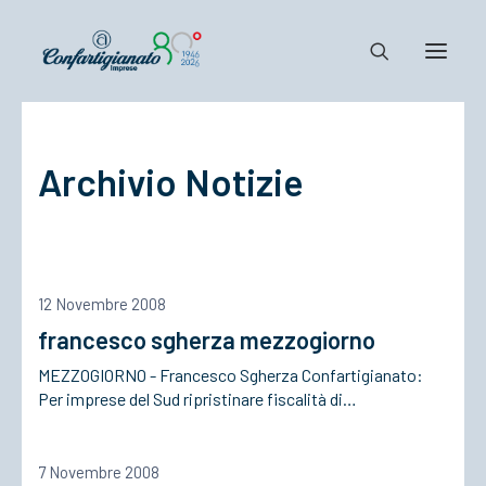
Notizie e Documenti
Archivio Notizie
Confartigianato
Dove siamo
Il Sistema
Cosa Facciamo
12 Novembre 2008
Associarsi
francesco sgherza mezzogiorno
MEZZOGIORNO - Francesco Sgherza Confartigianato:
Per imprese del Sud ripristinare fiscalità di…
7 Novembre 2008