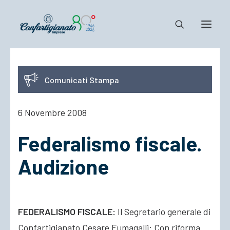
Notizie e Documenti
Comunicati Stampa
Confartigianato
Dove siamo
6 Novembre 2008
Il Sistema
Federalismo fiscale.
Cosa Facciamo
Associarsi
Audizione
FEDERALISMO FISCALE:
Il Segretario generale di
Confartigianato Cesare Fumagalli: Con riforma