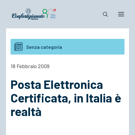
Notizie e Documenti
Senza categoria
Confartigianato
Dove siamo
18 Febbraio 2009
Il Sistema
Posta Elettronica
Cosa Facciamo
Associarsi
Certificata, in Italia è
realtà