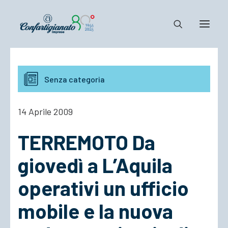
Notizie e Documenti
Senza categoria
Confartigianato
Dove siamo
14 Aprile 2009
Il Sistema
TERREMOTO Da
Cosa Facciamo
Associarsi
giovedì a L’Aquila
operativi un ufficio
mobile e la nuova