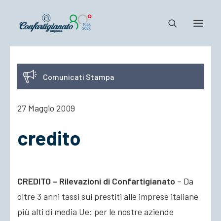
Notizie e Documenti
Comunicati Stampa
Confartigianato
Dove siamo
27 Maggio 2009
Il Sistema
credito
Cosa Facciamo
Associarsi
CREDITO – Rilevazioni di Confartigianato
– Da
oltre 3 anni tassi sui prestiti alle imprese italiane
più alti di media Ue: per le nostre aziende