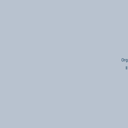
Org
I