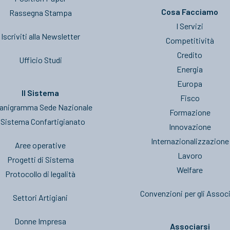
Cosa Facciamo
Rassegna Stampa
I Servizi
Iscriviti alla Newsletter
Competitività
Credito
Ufficio Studi
Energia
Europa
Il Sistema
Fisco
anigramma Sede Nazionale
Formazione
l Sistema Confartigianato
Innovazione
Internazionalizzazione
Aree operative
Lavoro
Progetti di Sistema
Welfare
Protocollo di legalità
Convenzioni per gli Associ
Settori Artigiani
Donne Impresa
Associarsi