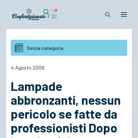
Notizie e Documenti
Senza categoria
Confartigianato
Dove siamo
4 Agosto 2009
Il Sistema
Lampade
Cosa Facciamo
Associarsi
abbronzanti, nessun
pericolo se fatte da
professionisti Dopo