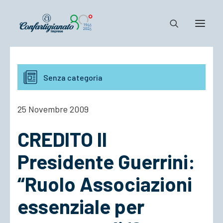
Notizie e Documenti
Senza categoria
Confartigianato
Dove siamo
25 Novembre 2009
Il Sistema
CREDITO Il
Cosa Facciamo
Associarsi
Presidente Guerrini:
“Ruolo Associazioni
essenziale per