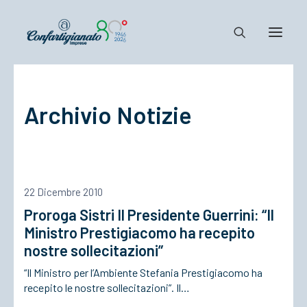
Notizie e Documenti
Archivio Notizie
Confartigianato
Dove siamo
Il Sistema
Cosa Facciamo
22 Dicembre 2010
Associarsi
Proroga Sistri Il Presidente Guerrini: “Il
Ministro Prestigiacomo ha recepito
nostre sollecitazioni”
“Il Ministro per l’Ambiente Stefania Prestigiacomo ha
recepito le nostre sollecitazioni”. Il…