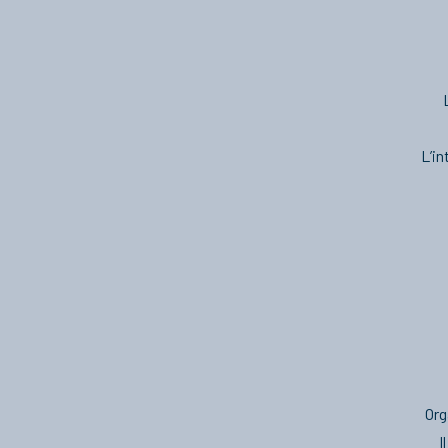
L’in
Org
I