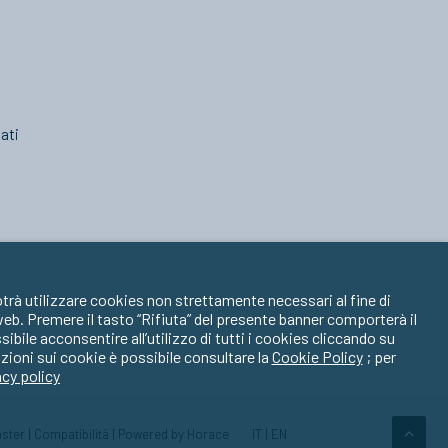
ati
trà utilizzare cookies non strettamente necessari al fine di
 web. Premere il tasto “Rifiuta” del presente banner comporterà il
ile acconsentire all’utilizzo di tutti i cookies cliccando su
zioni sui cookie è possibile consultare la
Cookie Policy
; per
acy policy
ster
|
Compatibilità
| Powered by
Horace
IT
|
EN