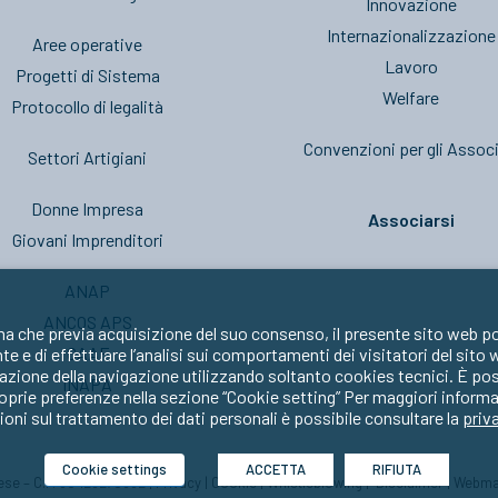
Innovazione
Internazionalizzazione
Aree operative
Lavoro
Progetti di Sistema
Welfare
Protocollo di legalità
Convenzioni per gli Associ
Settori Artigiani
Donne Impresa
Associarsi
Giovani Imprenditori
ANAP
ANCOS APS
ma che previa acquisizione del suo consenso, il presente sito web po
CAAF
nte e di effettuare l’analisi sui comportamenti dei visitatori del sito
zione della navigazione utilizzando soltanto cookies tecnici. È possib
INAPA
oprie preferenze nella sezione “Cookie setting” Per maggiori informa
oni sul trattamento dei dati personali è possibile consultare la
priv
Cookie settings
ACCETTA
RIFIUTA
prese – C.F. 80429270582 |
Privacy
|
Cookie
|
Whistleblowing
|
Disclaimer
|
Webma