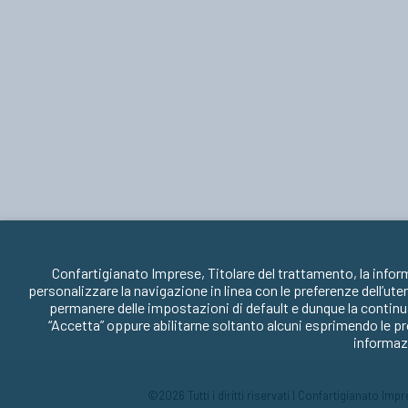
Confartigianato Imprese, Titolare del trattamento, la infor
personalizzare la navigazione in linea con le preferenze dell’ute
permanere delle impostazioni di default e dunque la continua
“Accetta” oppure abilitarne soltanto alcuni esprimendo le pr
informazi
©2026 Tutti i diritti riservati | Confartigianato Im