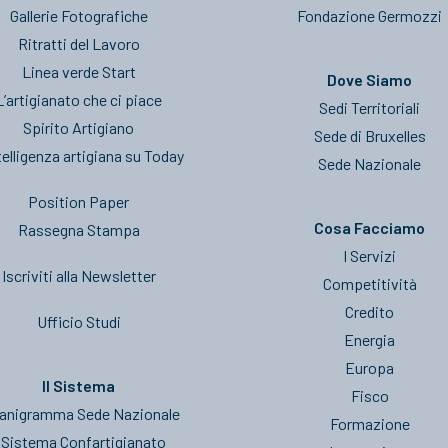
Gallerie Fotografiche
Fondazione Germozzi
Ritratti del Lavoro
Linea verde Start
Dove Siamo
L’artigianato che ci piace
Sedi Territoriali
Spirito Artigiano
Sede di Bruxelles
telligenza artigiana su Today
Sede Nazionale
Position Paper
Cosa Facciamo
Rassegna Stampa
I Servizi
Iscriviti alla Newsletter
Competitività
Credito
Ufficio Studi
Energia
Europa
Il Sistema
Fisco
anigramma Sede Nazionale
Formazione
l Sistema Confartigianato