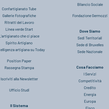
Bilancio Sociale
Confartigianato Tube
Gallerie Fotografiche
Fondazione Germozzi
Ritratti del Lavoro
Linea verde Start
Dove Siamo
L’artigianato che ci piace
Sedi Territoriali
Spirito Artigiano
Sede di Bruxelles
telligenza artigiana su Today
Sede Nazionale
Position Paper
Cosa Facciamo
Rassegna Stampa
I Servizi
Iscriviti alla Newsletter
Competitività
Credito
Ufficio Studi
Energia
Europa
Il Sistema
Fisco