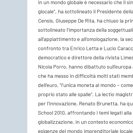
in un mondo globale è necessario che il si
glocale”, ha sottolineato il Presidente del
Censis, Giuseppe De Rita, ha chiuso la pri
sottolineato l’importanza della soggettual
all’appiattimento e all’omologazione, la se
confronto tra Enrico Letta e Lucio Caracci
democratico e direttore della rivista Limes.
Nicola Porro, hanno dibattuto sull’europa 
che ha messo in difficoltà molti stati memb
dell’euro, “l’unica moneta al mondo – come
proprio stato alle spalle”. La lectio magist
per l’innovazione, Renato Brunetta, ha qui
School 2010, affrontando i temi legati alla c
globalizzazione, in un contesto economico
esigenze del mondo imprenditoriale locale