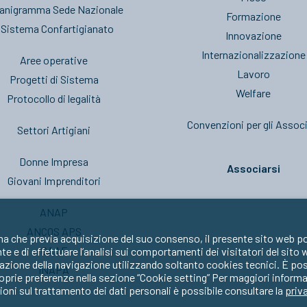
anigramma Sede Nazionale
Formazione
l Sistema Confartigianato
Innovazione
Internazionalizzazione
Aree operative
Lavoro
Progetti di Sistema
Welfare
Protocollo di legalità
Convenzioni per gli Associ
Settori Artigiani
Donne Impresa
Associarsi
Giovani Imprenditori
ANAP
ANCOS APS
ma che previa acquisizione del suo consenso, il presente sito web po
CAAF
nte e di effettuare l’analisi sui comportamenti dei visitatori del sito
zione della navigazione utilizzando soltanto cookies tecnici. È possib
INAPA
oprie preferenze nella sezione “Cookie setting” Per maggiori informa
oni sul trattamento dei dati personali è possibile consultare la
priv