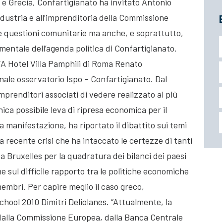
 e Grecia, Confartigianato ha invitato Antonio
ndustria e all’imprenditoria della Commissione
le questioni comunitarie ma anche, e soprattutto,
mentale dell’agenda politica di Confartigianato.
TA Hotel Villa Pamphili di Roma Renato
nale osservatorio Ispo – Confartigianato. Dal
mprenditori associati di vedere realizzato al più
unica possibile leva di ripresa economica per il
a manifestazione, ha riportato il dibattito sui temi
la recente crisi che ha intaccato le certezze di tanti
da Bruxelles per la quadratura dei bilanci dei paesi
e sul difficile rapporto tra le politiche economiche
membri. Per capire meglio il caso greco,
hool 2010 Dimitri Deliolanes. “Attualmente, la
 dalla Commissione Europea, dalla Banca Centrale