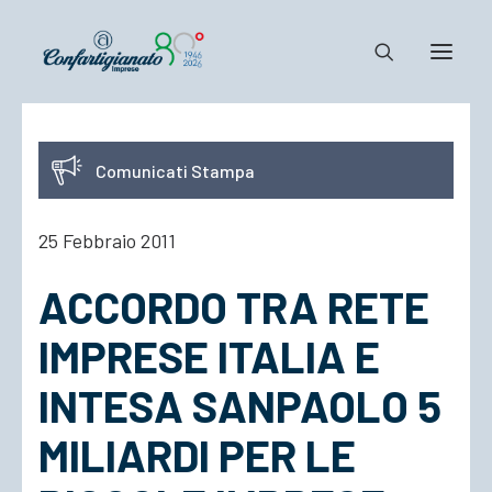
Notizie e Documenti
Comunicati Stampa
Confartigianato
Dove siamo
25 Febbraio 2011
Il Sistema
ACCORDO TRA RETE
Cosa Facciamo
Associarsi
IMPRESE ITALIA E
INTESA SANPAOLO 5
MILIARDI PER LE