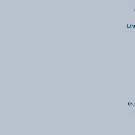
L’in
Org
I