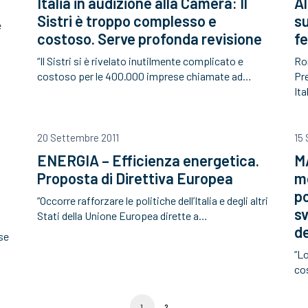
Italia in audizione alla Camera: Il
A
Sistri è troppo complesso e
su
e
costoso. Serve profonda revisione
fe
“Il Sistri si è rivelato inutilmente complicato e
Ro
costoso per le 400.000 imprese chiamate ad…
Pr
Ita
20 Settembre 2011
15
ENERGIA – Efficienza energetica.
M
Proposta di Direttiva Europea
m
po
“Occorre rafforzare le politiche dell’Italia e degli altri
sv
Stati della Unione Europea dirette a…
de
se
“L
co
1
2