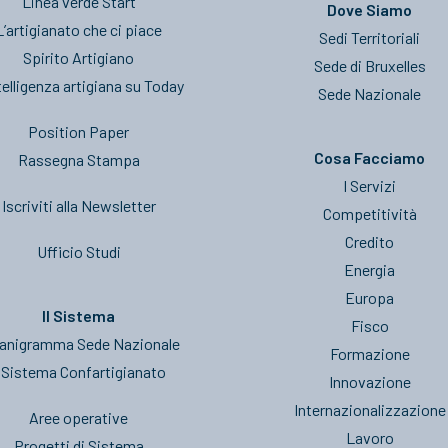
Linea verde Start
Dove Siamo
L’artigianato che ci piace
Sedi Territoriali
Spirito Artigiano
Sede di Bruxelles
telligenza artigiana su Today
Sede Nazionale
Position Paper
Cosa Facciamo
Rassegna Stampa
I Servizi
Iscriviti alla Newsletter
Competitività
Credito
Ufficio Studi
Energia
Europa
Il Sistema
Fisco
anigramma Sede Nazionale
Formazione
l Sistema Confartigianato
Innovazione
Internazionalizzazione
Aree operative
Lavoro
Progetti di Sistema