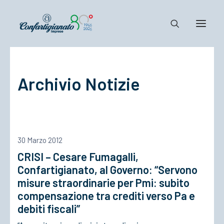
Notizie e Documenti
Archivio Notizie
Confartigianato
Dove siamo
Il Sistema
Cosa Facciamo
30 Marzo 2012
Associarsi
CRISI – Cesare Fumagalli,
Confartigianato, al Governo: “Servono
misure straordinarie per Pmi: subito
compensazione tra crediti verso Pa e
debiti fiscali”