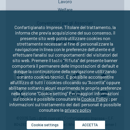
Lavoro
Welfare
Convenzioni per gli Associati
Confartigianato Imprese, Titolare del trattamento, la
informa che previa acquisizione del suo consenso, il
presente sito web potrà utilizzare cookies non
Associarsi
strettamente necessari al fine di personalizzare la
navigazione in linea con le preferenze dell’utente e di
effettuare l’analisi sui comportamenti dei visitatori del
Seguici su:
sito web. Premere il tasto “Rifiuta” del presente banner
comporterà il permanere delle impostazioni di default e
dunque la continuazione della navigazione utilizzando
soltanto cookies tecnici. È possibile acconsentire
all’utilizzo di tutti i cookies cliccando su “Accetta” oppure
abilitarne soltanto alcuni esprimendo le proprie preferenze
nella sezione “Cookie setting” Per maggiori informazioni
sui cookie è possibile consultare la
Cookie Policy
; per
informazioni sul trattamento dei dati personali è possibile
consultare la
privacy policy
©2026 Tutti i diritti riservati | Confartigianato Imprese – C.F.
80429270582 |
Privacy
|
Cookie
|
Whistleblowing
|
Disclaimer
|
Cookie settings
ACCETTA