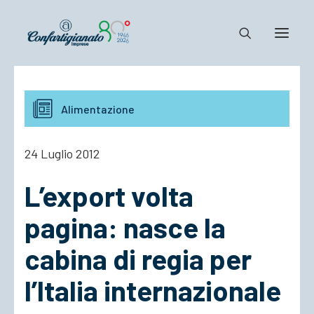
Notizie e Documenti
Alimentazione
Confartigianato
Dove siamo
24 Luglio 2012
Il Sistema
L’export volta
Cosa Facciamo
Associarsi
pagina: nasce la
cabina di regia per
l’Italia internazionale