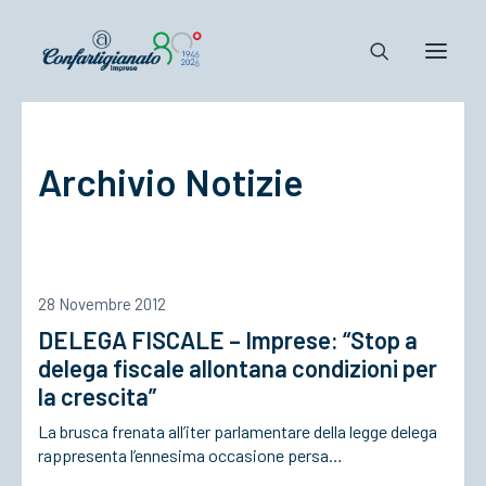
Notizie e Documenti
Archivio Notizie
Confartigianato
Dove siamo
Il Sistema
Cosa Facciamo
28 Novembre 2012
Associarsi
DELEGA FISCALE – Imprese: “Stop a
delega fiscale allontana condizioni per
la crescita”
La brusca frenata all’iter parlamentare della legge delega
rappresenta l’ennesima occasione persa…