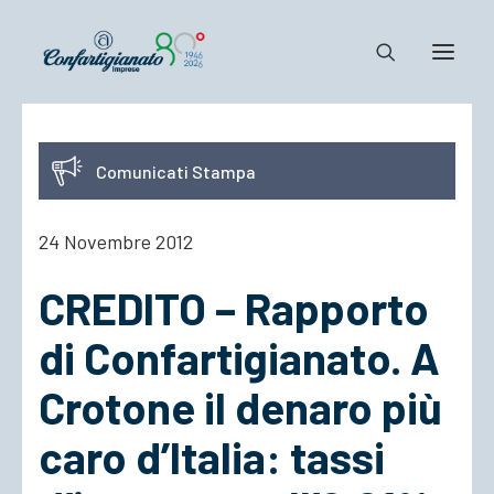
Notizie e Documenti
Comunicati Stampa
Confartigianato
Dove siamo
24 Novembre 2012
Il Sistema
CREDITO – Rapporto
Cosa Facciamo
Associarsi
di Confartigianato. A
Crotone il denaro più
caro d’Italia: tassi