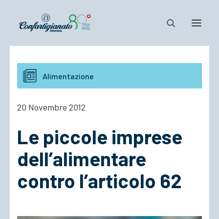
Notizie e Documenti
Alimentazione
Confartigianato
Dove siamo
20 Novembre 2012
Il Sistema
Le piccole imprese
Cosa Facciamo
Associarsi
dell’alimentare
contro l’articolo 62