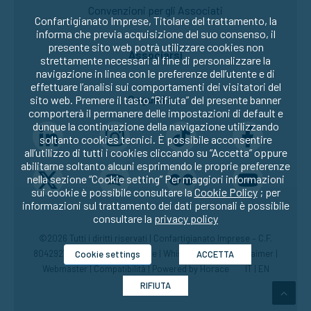
Convenzioni per gli Associati
Confartigianato Imprese, Titolare del trattamento, la
informa che previa acquisizione del suo consenso, il
presente sito web potrà utilizzare cookies non
Associarsi
strettamente necessari al fine di personalizzare la
navigazione in linea con le preferenze dell’utente e di
effettuare l’analisi sui comportamenti dei visitatori del
Seguici su:
sito web. Premere il tasto “Rifiuta” del presente banner
comporterà il permanere delle impostazioni di default e
dunque la continuazione della navigazione utilizzando
soltanto cookies tecnici. È possibile acconsentire
all’utilizzo di tutti i cookies cliccando su “Accetta” oppure
abilitarne soltanto alcuni esprimendo le proprie preferenze
nella sezione “Cookie setting” Per maggiori informazioni
sui cookie è possibile consultare la
Cookie Policy
; per
informazioni sul trattamento dei dati personali è possibile
consultare la
privacy policy
©2026 Tutti i diritti riservati | Confartigianato Imprese – C.F.
80429270582 |
Privacy
|
Cookie
|
Whistleblowing
|
Disclaimer
|
Cookie settings
ACCETTA
Webmaster
|
Compatibilità
| Powered by
Horace
IT
|
EN
RIFIUTA