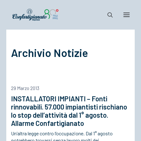
Notizie e Documenti
Archivio Notizie
Confartigianato
Dove siamo
Il Sistema
Cosa Facciamo
29 Marzo 2013
Associarsi
INSTALLATORI IMPIANTI – Fonti
rinnovabili. 57.000 impiantisti rischiano
lo stop dell’attività dal 1° agosto.
Allarme Confartigianato
Un’altra legge contro l’occupazione. Dal 1° agosto
potrebbero trovarsi senza lavoro molti dei…