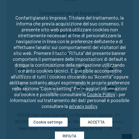
Convenzioni per gli Associati
Confartigianato Imprese, Titolare del trattamento, la
informa che previa acquisizione del suo consenso, il
presente sito web potrà utilizzare cookies non
Associarsi
strettamente necessari al fine di personalizzare la
navigazione in linea con le preferenze dell’utente e di
effettuare l’analisi sui comportamenti dei visitatori del
Seguici su:
sito web. Premere il tasto “Rifiuta” del presente banner
comporterà il permanere delle impostazioni di default e
dunque la continuazione della navigazione utilizzando
soltanto cookies tecnici. È possibile acconsentire
all’utilizzo di tutti i cookies cliccando su “Accetta” oppure
abilitarne soltanto alcuni esprimendo le proprie preferenze
nella sezione “Cookie setting” Per maggiori informazioni
sui cookie è possibile consultare la
Cookie Policy
; per
informazioni sul trattamento dei dati personali è possibile
consultare la
privacy policy
©2026 Tutti i diritti riservati | Confartigianato Imprese – C.F.
80429270582 |
Privacy
|
Cookie
|
Whistleblowing
|
Disclaimer
|
Cookie settings
ACCETTA
Webmaster
|
Compatibilità
| Powered by
Horace
IT
|
EN
RIFIUTA