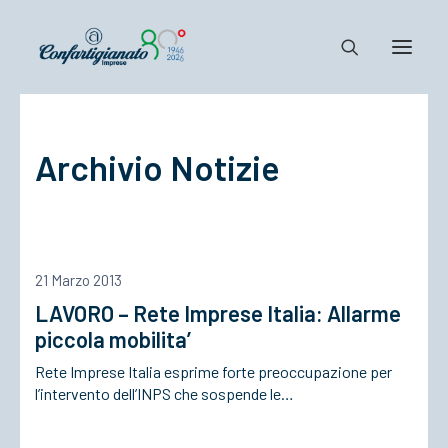
Notizie e Documenti
Archivio Notizie
Confartigianato
Dove siamo
Il Sistema
Cosa Facciamo
21 Marzo 2013
Associarsi
LAVORO – Rete Imprese Italia: Allarme
piccola mobilita’
Rete Imprese Italia esprime forte preoccupazione per
l’intervento dell’INPS che sospende le…