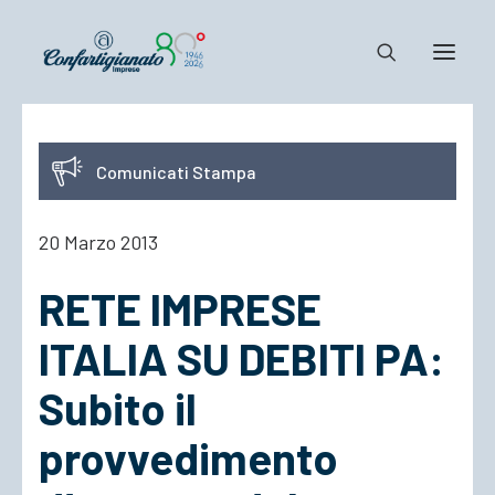
Notizie e Documenti
Comunicati Stampa
Confartigianato
Dove siamo
20 Marzo 2013
Il Sistema
RETE IMPRESE
Cosa Facciamo
Associarsi
ITALIA SU DEBITI PA:
Subito il
provvedimento