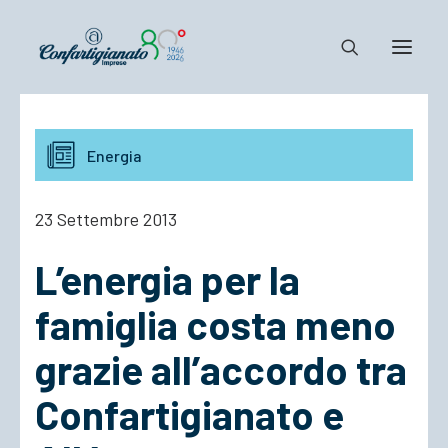
Notizie e Documenti
Energia
Confartigianato
Dove siamo
23 Settembre 2013
Il Sistema
L’energia per la
Cosa Facciamo
Associarsi
famiglia costa meno
grazie all’accordo tra
Confartigianato e