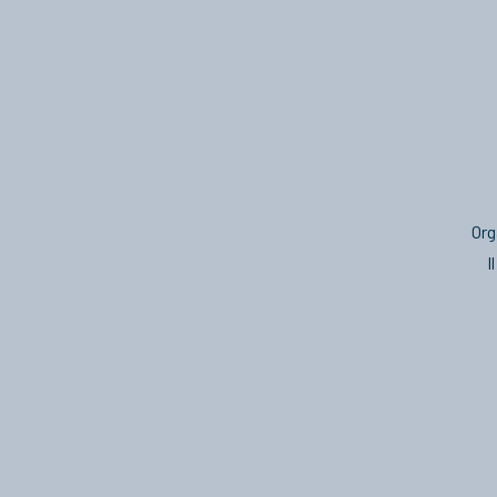
Org
I