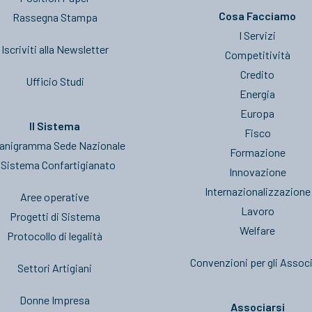
Cosa Facciamo
Rassegna Stampa
I Servizi
Iscriviti alla Newsletter
Competitività
Credito
Ufficio Studi
Energia
Europa
Il Sistema
Fisco
anigramma Sede Nazionale
Formazione
l Sistema Confartigianato
Innovazione
Internazionalizzazione
Aree operative
Lavoro
Progetti di Sistema
Welfare
Protocollo di legalità
Convenzioni per gli Associ
Settori Artigiani
Donne Impresa
Associarsi