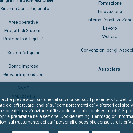
Formazione
l Sistema Confartigianato
Innovazione
Internazionalizzazione
Aree operative
Lavoro
Progetti di Sistema
Welfare
Protocollo di legalità
Convenzioni per gli Associ
Settori Artigiani
Donne Impresa
Associarsi
Giovani Imprenditori
ANAP
ANCOS APS
ma che previa acquisizione del suo consenso, il presente sito web po
CAAF
nte e di effettuare l’analisi sui comportamenti dei visitatori del sito
zione della navigazione utilizzando soltanto cookies tecnici. È possib
INAPA
oprie preferenze nella sezione “Cookie setting” Per maggiori informa
oni sul trattamento dei dati personali è possibile consultare la
priv