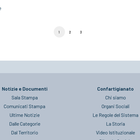
e
1
2
3
Notizie e Documenti
Confartigianato
Sala Stampa
Chi siamo
Comunicati Stampa
Organi Sociali
Ultime Notizie
Le Regole del Sistema
Dalle Categorie
La Storia
Dal Territorio
Video Istituzionale