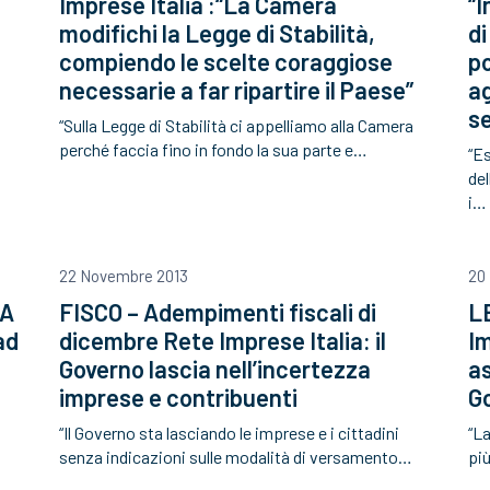
Imprese Italia :“La Camera
“I
modifichi la Legge di Stabilità,
di
compiendo le scelte coraggiose
po
necessarie a far ripartire il Paese”
ag
s
“Sulla Legge di Stabilità ci appelliamo alla Camera
perché faccia fino in fondo la sua parte e…
“E
de
i…
22 Novembre 2013
20
CA
FISCO – Adempimenti fiscali di
L
ad
dicembre Rete Imprese Italia: il
Im
Governo lascia nell’incertezza
as
imprese e contribuenti
G
“Il Governo sta lasciando le imprese e i cittadini
“La
senza indicazioni sulle modalità di versamento…
più