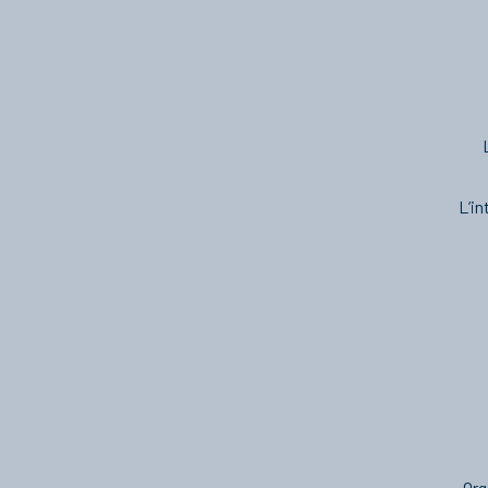
L’in
Org