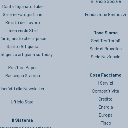
Bilancio Sociale
Confartigianato Tube
Gallerie Fotografiche
Fondazione Germozzi
Ritratti del Lavoro
Linea verde Start
Dove Siamo
L’artigianato che ci piace
Sedi Territoriali
Spirito Artigiano
Sede di Bruxelles
telligenza artigiana su Today
Sede Nazionale
Position Paper
Cosa Facciamo
Rassegna Stampa
I Servizi
Iscriviti alla Newsletter
Competitività
Credito
Ufficio Studi
Energia
Europa
Il Sistema
Fisco
anigramma Sede Nazionale